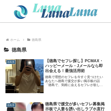
ホーム
徳島県
徳島県
【徳島でセフレ探し】PCMAX・
徳島県
ハッピーメール・Jメールなら即
出会える！最強活用術
徳島で理想のセフレを今すぐ見つけたい
あなたへ徳島で援交が多い掲示板の話
「徳島で、気軽に会えるセフレが欲し
い…」 「でも、徳島だとどこでどうやっ
て探せばいいんだろう？」もしあなたが
徳島やその近郊にお住まいで、そう思っ
ているなら、この記事はまさ...
徳島県で援交が多いセフレ募集掲
徳島県
示板で人妻を誘い出しラブホ直行