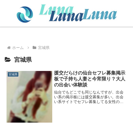
ホーム
宮城県
宮城県
援交だらけの仙台セフレ募集掲示
宮城県
板で子持ち人妻と今宵限り？大人
の出会い体験談
仙台でもどこでも同じなんですが、出会
い系の掲示板には援交募集が多い。出会
い系サイトでセフレ募集してる女性の書
き込みというのは、たいがい大人の割り
切った出会いを求めているものです。誘
い方やセフレに発展する流れはこんな感
じです。援交が多い仙台の...