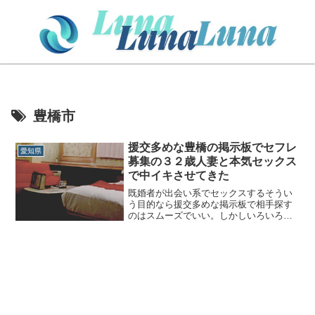
豊橋市
援交多めな豊橋の掲示板でセフレ
愛知県
募集の３２歳人妻と本気セックス
で中イキさせてきた
既婚者が出会い系でセックスするそうい
う目的なら援交多めな掲示板で相手探す
のはスムーズでいい。しかしいろいろ知
っておきたいこともある。援交多めな掲
示板は援デリも多い援デリ業者は会えば
本番できるので人気です。でも会っても
抱いても次に繋がるkとは...