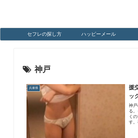
セフレの探し方
ハッピーメール
神戸
援
兵庫県
ッ
神戸
る。
くの
す。