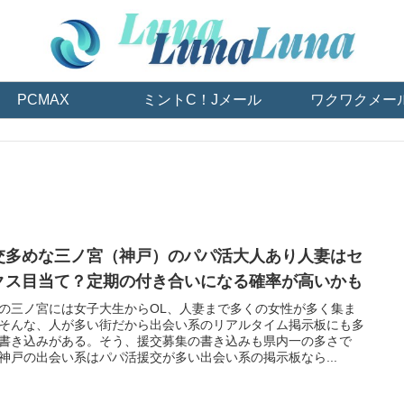
PCMAX
ミントC！Jメール
ワクワクメー
交多めな三ノ宮（神戸）のパパ活大人あり人妻はセ
クス目当て？定期の付き合いになる確率が高いかも
の三ノ宮には女子大生からOL、人妻まで多くの女性が多く集ま
そんな、人が多い街だから出会い系のリアルタイム掲示板にも多
書き込みがある。そう、援交募集の書き込みも県内一の多さで
神戸の出会い系はパパ活援交が多い出会い系の掲示板なら...