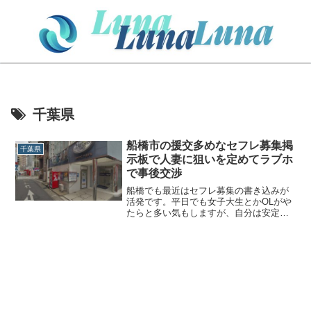
千葉県
船橋市の援交多めなセフレ募集掲
千葉県
示板で人妻に狙いを定めてラブホ
で事後交渉
船橋でも最近はセフレ募集の書き込みが
活発です。平日でも女子大生とかOLがや
たらと多い気もしますが、自分は安定の
人妻orシングルマザー狙いです。シンマ
マはどうやって見つけるか？というとプ
ロフにシングルマザーですと書いてある
あるいは人妻ステータ...